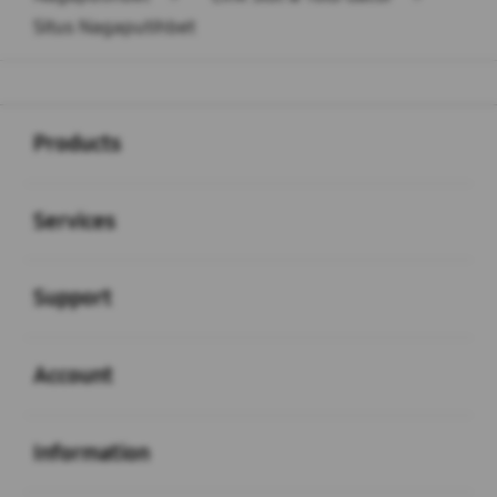
Situs Nagaputihbet
Buka
Footer Navigation
Products
Buka
Services
Buka
Support
Buka
Account
Buka
Information
Buka