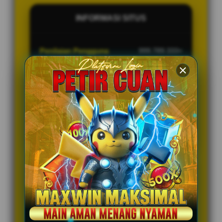
INFORMASI SITUS
Penilaian Pengguna
999.789.333+
Sistem Pembayaran
4 Metode
Layanan Support
24/7
Platform
Multi-Device
PENAWARAN SPESIAL
BONUS NEW MEMBER UP TO 10%